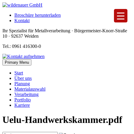
Skip
to
Broschüre herunterladen
content
Kontakt
Ihr Spezialist für Metallverarbeitung · Bürgermeister-Knorr-Straße
10 · 92637 Weiden
Tel.: 0961 416300-0
Primary Menu
Start
Über uns
Planung
Materialauswahl
Verarbeitung
Portfolio
Karriere
Uelu-Handwerkskammer.pdf