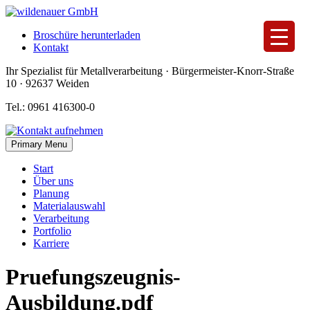
Skip
to
Broschüre herunterladen
content
Kontakt
Ihr Spezialist für Metallverarbeitung · Bürgermeister-Knorr-Straße
10 · 92637 Weiden
Tel.: 0961 416300-0
Primary Menu
Start
Über uns
Planung
Materialauswahl
Verarbeitung
Portfolio
Karriere
Pruefungszeugnis-
Ausbildung.pdf