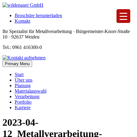
Skip
to
Broschüre herunterladen
content
Kontakt
Ihr Spezialist für Metallverarbeitung · Bürgermeister-Knorr-Straße
10 · 92637 Weiden
Tel.: 0961 416300-0
Primary Menu
Start
Über uns
Planung
Materialauswahl
Verarbeitung
Portfolio
Karriere
2023-04-
12_Metallverarbeitung-