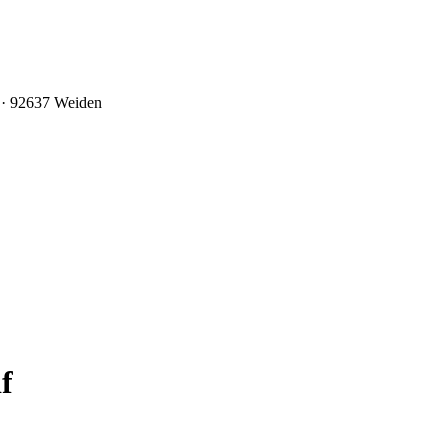
0 · 92637 Weiden
f