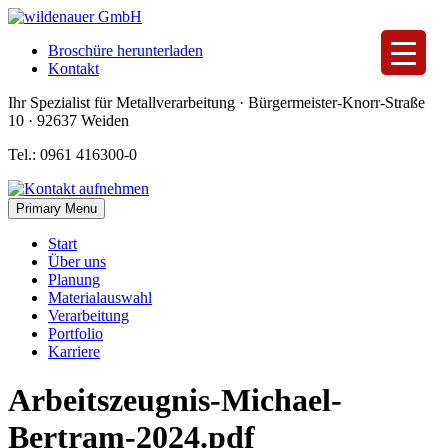
Skip
to
Broschüre herunterladen
content
Kontakt
Ihr Spezialist für Metallverarbeitung · Bürgermeister-Knorr-Straße
10 · 92637 Weiden
Tel.: 0961 416300-0
Primary Menu
Start
Über uns
Planung
Materialauswahl
Verarbeitung
Portfolio
Karriere
Arbeitszeugnis-Michael-
Bertram-2024.pdf