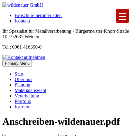
Skip
to
Broschüre herunterladen
content
Kontakt
Ihr Spezialist für Metallverarbeitung · Bürgermeister-Knorr-Straße
10 · 92637 Weiden
Tel.: 0961 416300-0
Primary Menu
Start
Über uns
Planung
Materialauswahl
Verarbeitung
Portfolio
Karriere
Anschreiben-wildenauer.pdf