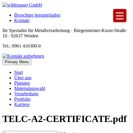
Skip
to
Broschüre herunterladen
content
Kontakt
Ihr Spezialist für Metallverarbeitung · Bürgermeister-Knorr-Straße
10 · 92637 Weiden
Tel.: 0961 416300-0
Primary Menu
Start
Über uns
Planung
Materialauswahl
Verarbeitung
Portfolio
Karriere
TELC-A2-CERTIFICATE.pdf