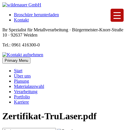
Skip
to
Broschüre herunterladen
content
Kontakt
Ihr Spezialist für Metallverarbeitung · Bürgermeister-Knorr-Straße
10 · 92637 Weiden
Tel.: 0961 416300-0
Primary Menu
Start
Über uns
Planung
Materialauswahl
Verarbeitung
Portfolio
Karriere
Zertifikat-TruLaser.pdf